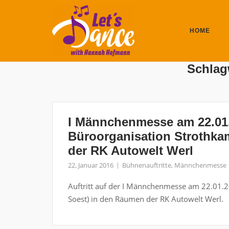
Skip
to
content
HOME
Schlag
I Männchenmesse am 22.01.2
Büroorganisation Strothka
der RK Autowelt Werl
22. Januar 2016
Bühnenauftritte
,
Männchenmesse
Auftritt auf der I Männchenmesse am 22.01.2
Soest) in den Räumen der RK Autowelt Werl.