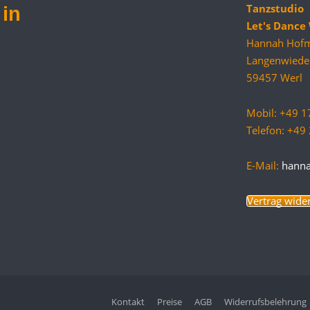
Tanzstudio
in
Let's Danc
Hannah Hof
Langenwiede
59457 Werl
Mobil: +49 
Telefon: +4
E-Mail:
hann
Vertrag wide
Kontakt
Preise
AGB
Widerrufsbelehrung