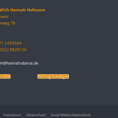
e With Hannah Hofmann
mann
nweg 78
171 2433504
9 2922 8820126
ah@hannahsdance.de
rrufen
Vertrag kündigen
Impressum
Datenschutz
Social-Media-Datenschutz