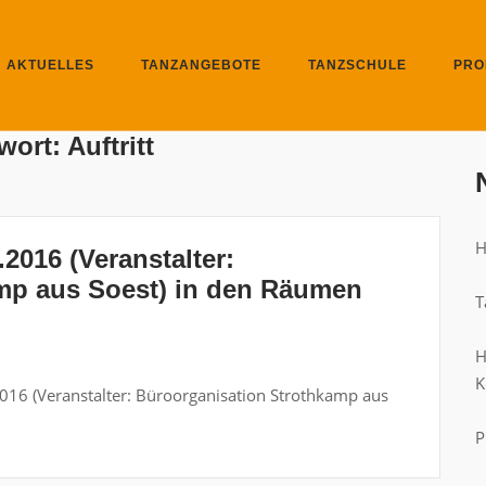
AKTUELLES
TANZANGEBOTE
TANZSCHULE
PRO
wort:
Auftritt
H
016 (Veranstalter:
mp aus Soest) in den Räumen
T
H
K
016 (Veranstalter: Büroorganisation Strothkamp aus
P