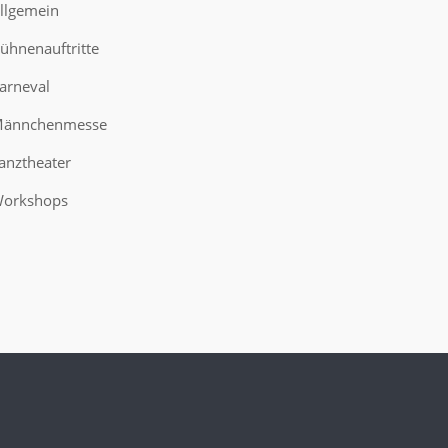
llgemein
ühnenauftritte
arneval
ännchenmesse
anztheater
orkshops