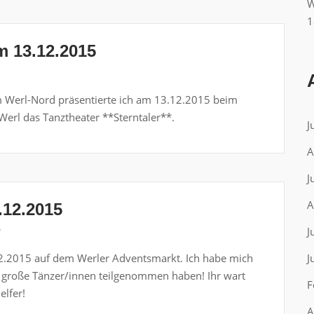
W
1
am 13.12.2015
 Werl-Nord präsentierte ich am 13.12.2015 beim
Werl das Tanztheater **Sterntaler**.
J
A
J
A
.12.2015
e
J
12.2015 auf dem Werler Adventsmarkt. Ich habe mich
J
nd große Tänzer/innen teilgenommen haben! Ihr wart
F
elfer!
A