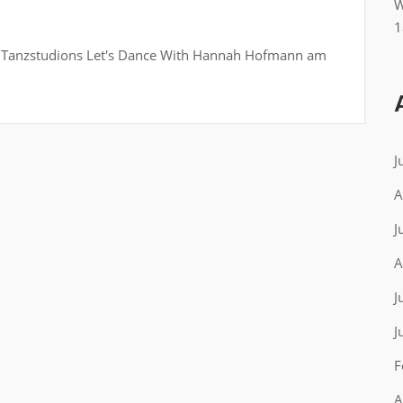
W
1
es Tanzstudions Let's Dance With Hannah Hofmann am
J
A
J
A
J
J
F
A