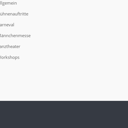
llgemein
ühnenauftritte
arneval
ännchenmesse
anztheater
orkshops