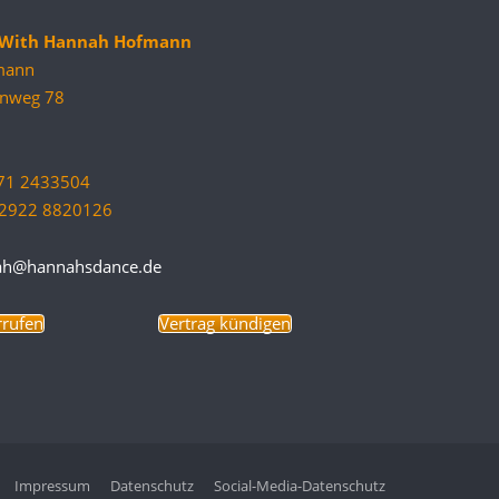
e With Hannah Hofmann
mann
nweg 78
171 2433504
9 2922 8820126
ah@hannahsdance.de
rrufen
Vertrag kündigen
Impressum
Datenschutz
Social-Media-Datenschutz