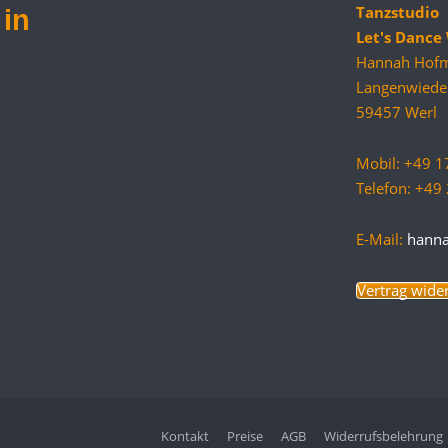
Tanzstudio
in
Let's Danc
Hannah Hof
Langenwiede
59457 Werl
Mobil: +49 
Telefon: +4
E-Mail:
hann
Vertrag wide
Kontakt
Preise
AGB
Widerrufsbelehrung