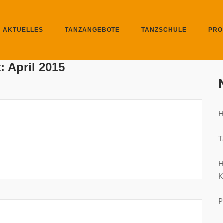
AKTUELLES
TANZANGEBOTE
TANZSCHULE
PRO
t:
April 2015
H
T
H
K
P