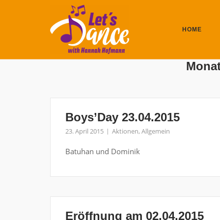
Skip
to
content
HOME
Mona
Boys’Day 23.04.2015
23. April 2015
Aktionen
,
Allgemein
Batuhan und Dominik
Eröffnung am 02.04.2015