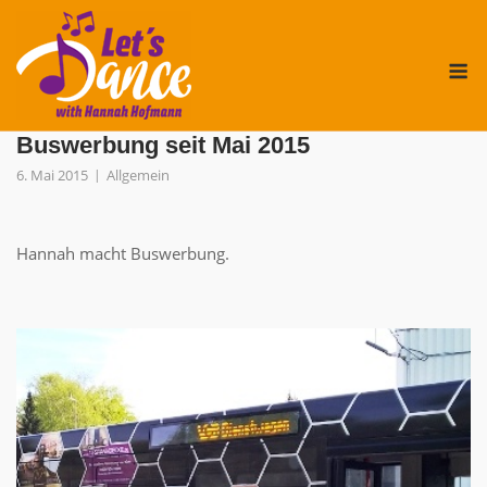
Skip
to
M
content
Buswerbung seit Mai 2015
6. Mai 2015
Allgemein
Hannah macht Buswerbung.