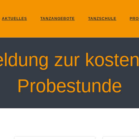
AKTUELLES
TANZANGEBOTE
TANZSCHULE
PRO
ldung zur kosten
Probestunde