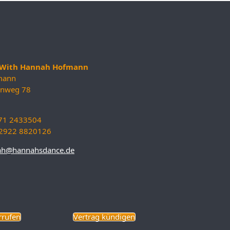
e With Hannah Hofmann
mann
enweg 78
171 2433504
9 2922 8820126
ah@hannahsdance.de
rrufen
Vertrag kündigen