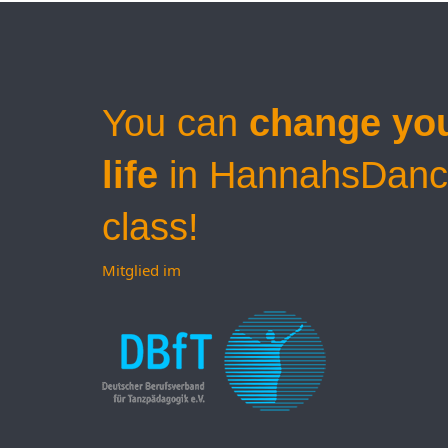
You can
change yo
life
in HannahsDanc
class!
Mitglied im