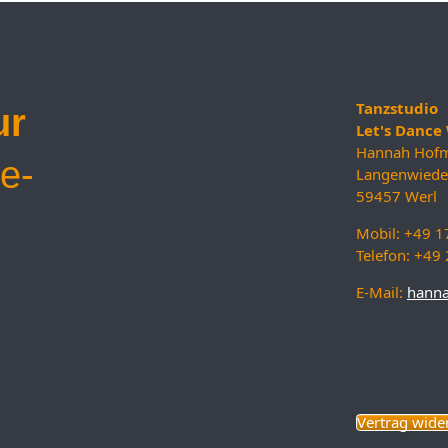
Tanzstudio
ur
Let's Danc
Hannah Hof
e-
Langenwied
59457 Werl
Mobil: +49 
Telefon: +4
E-Mail:
hann
Vertrag wide